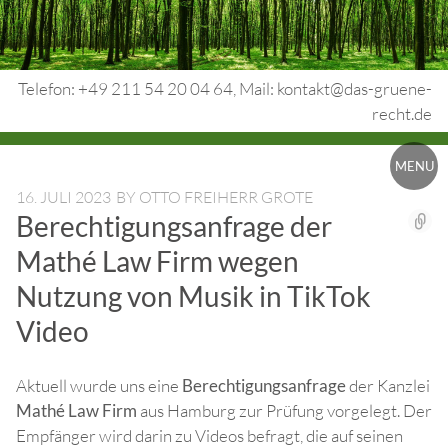
Skip
to
content
Telefon: +49 211 54 20 04 64, Mail: kontakt@das-gruene-
recht.de
Urheberrecht.
MENU
Medienrecht.
16. JULI 2023
BY
OTTO FREIHERR GROTE
Berechtigungsanfrage der
gewerbl.
Mathé Law Firm wegen
Rechtsschutz.
Nutzung von Musik in TikTok
Video
Aktuell wurde uns eine
Berechtigungsanfrage
der Kanzlei
Mathé Law Firm
aus Hamburg zur Prüfung vorgelegt. Der
Empfänger wird darin zu Videos befragt, die auf seinen