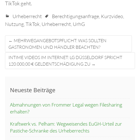
TikTok geht.
Urheberrecht
Berechtigungsanfrage
,
Kurzvideo
,
Nutzung
,
TikTok
,
Urheberrecht
,
UrhG
Post
←
MEHRWEGANGEBOTSPFLICHT: WAS SOLLTEN
navigation
GASTRONOMEN UND HÄNDLER BEACHTEN?
INTIME VIDEOS IM INTERNET: LG DÜSSELDORF SPRICHT
120.000,00 € GELDENTSCHÄDIGUNG ZU
→
Neueste Beiträge
Abmahnungen von Frommer Legal wegen Filesharing
erhalten?
Kraftwerk vs. Pelham: Wegweisendes EuGH-Urteil zur
Pastiche-Schranke des Urheberrechts