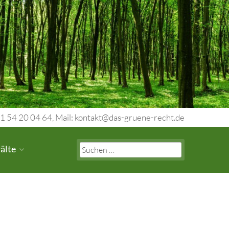
1 54 20 04 64, Mail: kontakt@das-gruene-recht.de
Search
älte
for: