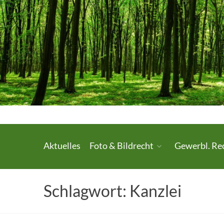
Skip
to
content
Urheberrecht.
Aktuelles
Foto & Bildrecht
Gewerbl. Re
Medienrecht.
gewerbl.
Schlagwort:
Kanzlei
Rechtsschutz.