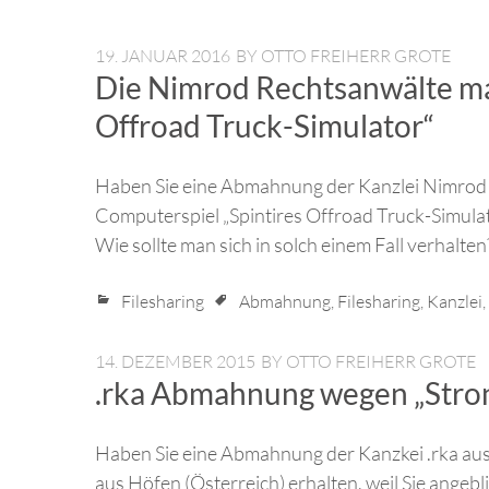
19. JANUAR 2016
BY
OTTO FREIHERR GROTE
Die Nimrod Rechtsanwälte m
Offroad Truck-Simulator“
Haben Sie eine Abmahnung der Kanzlei Nimrod au
Computerspiel „Spintires Offroad Truck-Simula
Wie sollte man sich in solch einem Fall verhalten
Filesharing
Abmahnung
,
Filesharing
,
Kanzlei
,
14. DEZEMBER 2015
BY
OTTO FREIHERR GROTE
.rka Abmahnung wegen „Stro
Haben Sie eine Abmahnung der Kanzkei .rka a
aus Höfen (Österreich) erhalten, weil Sie ange