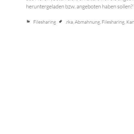
heruntergeladen bzw. angeboten haben sollen? Wi
Filesharing
.rka
,
Abmahnung
,
Filesharing
,
Kan