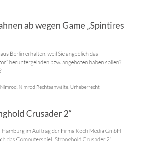
ahnen ab wegen Game „Spintires
s Berlin erhalten, weil Sie angeblich das
tor“ heruntergeladen bzw. angeboten haben sollen?
?
Nimrod
,
Nimrod Rechtsanwälte
,
Urheberrecht
nghold Crusader 2“
us Hamburg im Auftrag der Firma Koch Media GmbH
blich das Computerspiel „Stronghold Crusader 2“