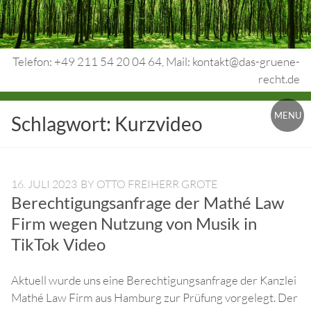
Skip
to
content
Telefon: +49 211 54 20 04 64, Mail: kontakt@das-gruene-
recht.de
Urheberrecht.
MENU
Schlagwort:
Kurzvideo
Medienrecht.
gewerbl.
Rechtsschutz.
16. JULI 2023
BY
OTTO FREIHERR GROTE
Berechtigungsanfrage der Mathé Law
Firm wegen Nutzung von Musik in
TikTok Video
Aktuell wurde uns eine Berechtigungsanfrage der Kanzlei
Mathé Law Firm aus Hamburg zur Prüfung vorgelegt. Der