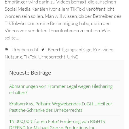
Empfänger wird darin zu Videos befragt, die auf seinen
Social Media Kanälen (vor allem TikTok) veröffentlicht
worden sein sollen. Man will wissen, ob der Betreiber des
TikTok-Accounts eine Berechtigung habe, die in den
Videos verwendeten Tonaufnahmen zu nutzen. Wie
sollte…
Urheberrecht
Berechtigungsanfrage
,
Kurzvideo
,
Nutzung
,
TikTok
,
Urheberrecht
,
UrhG
Neueste Beiträge
Abmahnungen von Frommer Legal wegen Filesharing
erhalten?
Kraftwerk vs. Pelham: Wegweisendes EuGH-Urteil zur
Pastiche-Schranke des Urheberrechts
15.000,00 € für ein Foto? Forderung von RIGHTS
DEFEND für Michael Grecco Productions Inc.