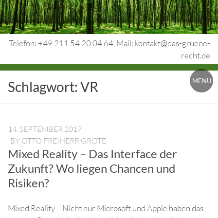
Skip
to
content
Telefon: +49 211 54 20 04 64, Mail: kontakt@das-gruene-
recht.de
Urheberrecht.
MENU
Schlagwort:
VR
Medienrecht.
gewerbl.
Rechtsschutz.
14. SEPTEMBER 2017
BY
OTTO FREIHERR GROTE
Mixed Reality – Das Interface der
Zukunft? Wo liegen Chancen und
Risiken?
Mixed Reality – Nicht nur Microsoft und Apple haben das