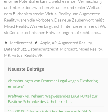
enorme Potential erkannt, welches in der Vermischung
und Interaktion zwischen virtueller und realer Welt auf
dem Bildschirm steckt. Virtual Reality und Augmented
Reality waren die Vorboten. Das neue Zauberwort heißt
Mixed Reality. Was verbirgt sich hinter diesem Trend? Wo
stoßen die technischen Entwicklungen auf rechtliche…
Medienrecht
Apple
,
AR
,
Augmented Realiity
,
Datenschutz
,
Datenschutzrecht
,
Microsoft
,
Mixed Reality
,
MR
,
Virtual Reality
,
VR
Neueste Beiträge
Abmahnungen von Frommer Legal wegen Filesharing
erhalten?
Kraftwerk vs. Pelham: Wegweisendes EuGH-Urteil zur
Pastiche-Schranke des Urheberrechts
15.000,00 € für ein Foto? Forderung von RIGHTS