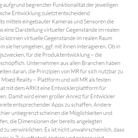
aufgrund begrenzter Funktionalität der jeweiligen
ische Entwicklung zuletzt entscheidend
its mittels eingebauter Kameras und Sensoren die
 eine Darstellung virtueller Gegenstände im realen
 So können virtuelle Gegenstände im realen Raum
 sie herumgehen, ggf. mit ihnen interagieren. Ob in
ngszwecken, für die Produktentwicklung – die
rschöpflich. Unternehmen aus allen Branchen haben
eiten daran, die Prinzipien von MR für sich nutzbar zu
e Mixed Reality – Plattform und will MR als festen
at mit dem ARKit eine Entwicklerplattform für
n. Damit wird einen großer Anreiz für Entwickler
dbreite entsprechender Apps zu schaffen. Andere
chier unbegrenzt scheinen die Möglichkeiten und
en, die Dimensionen der bereits angelegten
 zu verwirklichen. Es ist nicht unwahrscheinlich, dass
gie in Zukunft stark ändern und prägen wird.