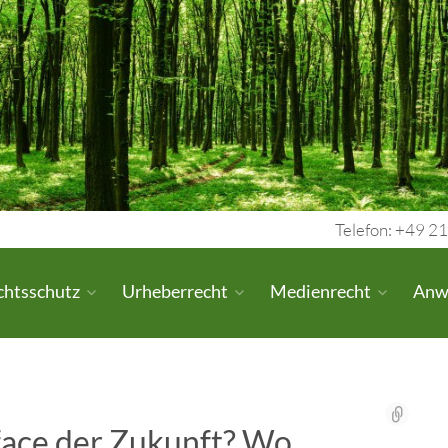
Telefon: +49 21
chtsschutz
Urheberrecht
Medienrecht
Anw
rface der Zukunft? Wo