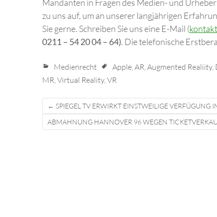
Mandanten in Fragen des Medien- und Urheberr
zu uns auf, um an unserer langjährigen Erfahru
Sie gerne. Schreiben Sie uns eine E-Mail (
kontak
0211 – 54 20 04 – 64)
. Die telefonische Erstbera
Medienrecht
Apple
,
AR
,
Augmented Realiity
,
MR
,
Virtual Reality
,
VR
Post
←
SPIEGEL TV ERWIRKT EINSTWEILIGE VERFÜGUNG
navigation
ABMAHNUNG HANNOVER 96 WEGEN TICKETVERKA