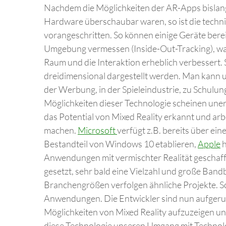
Nachdem die Möglichkeiten der AR-Apps bislang 
Hardware überschaubar waren, so ist die techn
vorangeschritten. So können einige Geräte bere
Umgebung vermessen (Inside-Out-Tracking), was
Raum und die Interaktion erheblich verbessert.
dreidimensional dargestellt werden. Man kann um
der Werbung, in der Spieleindustrie, zu Schulu
Möglichkeiten dieser Technologie scheinen une
das Potential von Mixed Reality erkannt und arb
machen.
Microsoft
verfügt z.B. bereits über ein
Bestandteil von Windows 10 etablieren,
Apple
h
Anwendungen mit vermischter Realität geschaffe
gesetzt, sehr bald eine Vielzahl und große Ban
Branchengrößen verfolgen ähnliche Projekte. S
Anwendungen. Die Entwickler sind nun aufgeruf
Möglichkeiten von Mixed Reality aufzuzeigen und
diese Technologie unseren Umgang mit Technolo