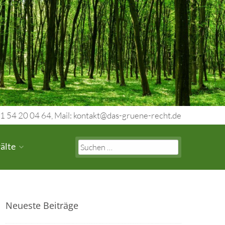
1 54 20 04 64, Mail: kontakt@das-gruene-recht.de
Search
älte
for:
Neueste Beiträge