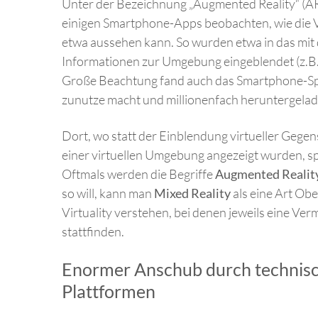
Unter der Bezeichnung „Augmented Reality“ (A
einigen Smartphone-Apps beobachten, wie die V
etwa aussehen kann. So wurden etwa in das m
Informationen zur Umgebung eingeblendet (z.B.
Große Beachtung fand auch das Smartphone-Spie
zunutze macht und millionenfach heruntergela
Dort, wo statt der Einblendung virtueller Gegen
einer virtuellen Umgebung angezeigt wurden, sp
Oftmals werden die Begriffe
Augmented Realit
so will, kann man
Mixed Reality
als eine Art Ob
Virtuality verstehen, bei denen jeweils eine Ver
stattfinden.
Enormer Anschub durch technisc
Plattformen