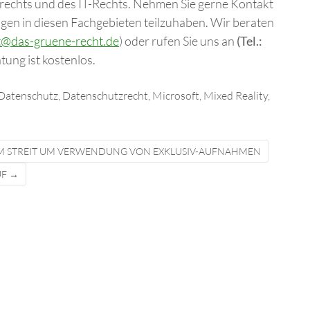
echts und des IT-Rechts. Nehmen Sie gerne Kontakt
ngen in diesen Fachgebieten teilzuhaben. Wir beraten
t@das-gruene-recht.de
) oder rufen Sie uns an
(Tel.:
tung ist kostenlos.
Datenschutz
,
Datenschutzrecht
,
Microsoft
,
Mixed Reality
,
 IM STREIT UM VERWENDUNG VON EXKLUSIV-AUFNAHMEN
UF
→