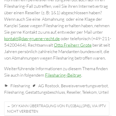
Filesharing-Fall zutreffen, weil Sie ihren Internetvertrag
über einen Reseller (z. B: 1&1) abgeschlossen haben?
Wenn auch Sie eine Abmahnung oder eine Klage der
Kanzlei Sasse wegen Filesharing erhalten haben, nehmen
Sie gerne Kontakt zu uns auf, entweder per Mail unter
kontakt@das-gruene-recht.de
oder telefonisch (+49-211-
54200464). Rechtsanwalt
Otto Freiherr Grote
berät seit
Jahren persönlich zahlreiche Mandanten bundesweit, die
von Abmahnungen wegen Filesharing betroffen waren.
Weiterführende Informationen zu diesem Thema finden
Sie auch in folgendem
Filesharing-Beitrag
.
Filesharing
AG Rostock
,
Beweisverwertungsverbot
,
Filesharing
,
Gestattungsbeschluss
,
Reseller
,
Telekom
,
Urteil
Post
←
SKY KANN ÜBERTRAGUNG VON FUSSBALLSPIEL VIA IPTV N
navigation
ICHT VERBIETEN