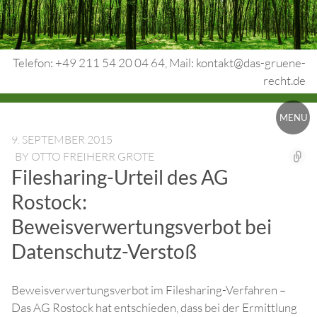
Skip
to
content
Telefon: +49 211 54 20 04 64, Mail: kontakt@das-gruene-
recht.de
Urheberrecht.
MENU
Medienrecht.
9. SEPTEMBER 2015
BY
OTTO FREIHERR GROTE
gewerbl.
Filesharing-Urteil des AG
Rechtsschutz.
Rostock:
Beweisverwertungsverbot bei
Datenschutz-Verstoß
Beweisverwertungsverbot im Filesharing-Verfahren –
Das AG Rostock hat entschieden, dass bei der Ermittlung