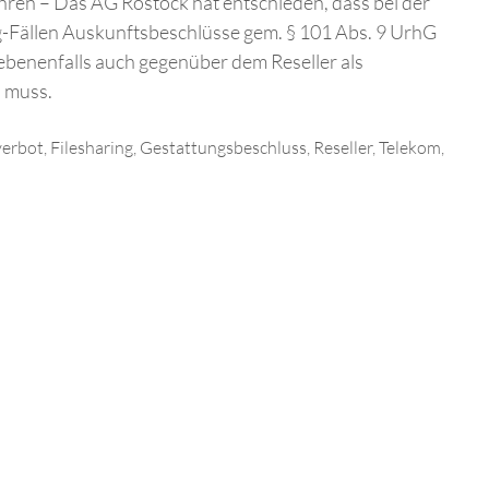
ren – Das AG Rostock hat entschieden, dass bei der
g-Fällen Auskunftsbeschlüsse gem. § 101 Abs. 9 UrhG
ebenenfalls auch gegenüber dem Reseller als
 muss.
verbot
,
Filesharing
,
Gestattungsbeschluss
,
Reseller
,
Telekom
,