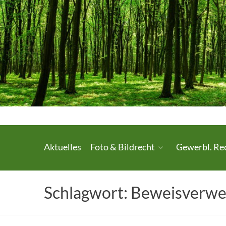
Skip
to
content
Urheberrecht.
Aktuelles
Foto & Bildrecht
Gewerbl. Re
Medienrecht.
gewerbl.
Schlagwort:
Beweisverwe
Rechtsschutz.