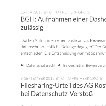
15. MAI 2018
BY
OTTO FREIHERR GROTE
BGH: Aufnahmen einer Dashca
zulässig
Dürfen Aufnahmen einer Dashcam als Beweismi
datenschutzrechtliche Belange dagegen? Der BG
entschieden. Die Entscheidung war mit Spannu
Datenschutzrecht
Beweismittel
,
Beweisverw
9. SEPTEMBER 2015
BY
OTTO FREIHERR GROTE
Filesharing-Urteil des AG R
bei Datenschutz-Verstoß