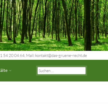
1 54 20 04 64, Mail: kontakt@das-gruene-recht.de
Search
älte
for: