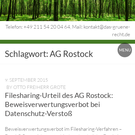
Skip
to
content
Telefon: +49 211 54 20 04 64, Mail: kontakt@das-gruene-
recht.de
Urheberrecht.
MENU
Schlagwort:
AG Rostock
Medienrecht.
gewerbl.
Rechtsschutz.
9. SEPTEMBER 2015
BY
OTTO FREIHERR GROTE
Filesharing-Urteil des AG Rostock:
Beweisverwertungsverbot bei
Datenschutz-Verstoß
Beweisverwertungsverbot im Filesharing-Verfahren –