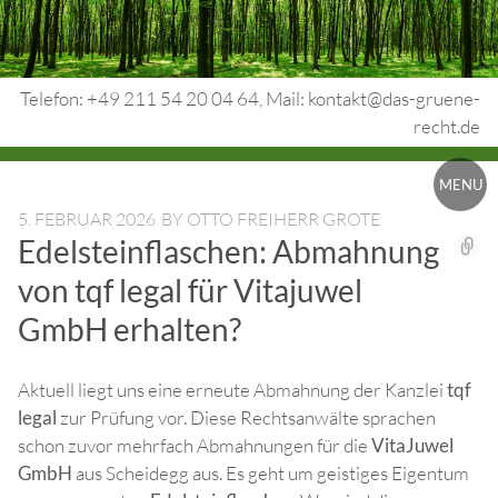
Skip
to
content
Telefon: +49 211 54 20 04 64, Mail: kontakt@das-gruene-
recht.de
Urheberrecht.
MENU
Medienrecht.
5. FEBRUAR 2026
BY
OTTO FREIHERR GROTE
Edelsteinflaschen: Abmahnung
gewerbl.
von tqf legal für Vitajuwel
Rechtsschutz.
GmbH erhalten?
Aktuell liegt uns eine erneute Abmahnung der Kanzlei
tqf
legal
zur Prüfung vor. Diese Rechtsanwälte sprachen
schon zuvor mehrfach Abmahnungen für die
VitaJuwel
GmbH
aus Scheidegg aus. Es geht um geistiges Eigentum