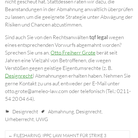
nicht gescheut hat. Stattdessen raten wir dazu, die
Beanstandungen in der Abmahnung anwaltlich überprüfen
zu lassen, um die geeignete Strategie unter Abwägung der
Risiken und Chancen abzustimmen.
Sind auch Sie von den Rechtsanwälten
tqf legal
wegen
eines entsprechenden Vorwurfs abgemahnt worden?
Sprechen Sie uns an.
Otto Freiherr Grote
berät seit
Jahren eine Vielzahl von Betroffenen, die wegen
Verstößen gegen geistige Eigentumsrechte (z. B.
Designrecht
) Abmahnungen erhalten haben. Nehmen Sie
gerne Kontakt zu uns auf, entweder per E-Mail unter
otto.grote@ameleo-law.com oder telefonisch (Tel.: 0211-
54 20 04 64).
Designrecht
Abmahnung
,
Designrecht
,
Urheberrecht
,
UWG
Post
←
FILESHARING: IPPC LAW MAHNT FÜR STRIKE 3