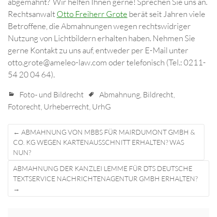
abgemahnt? Wir helfen Ihnen gerne! Sprechen Sie uns an.
Rechtsanwalt
Otto Freiherr Grote
berät seit Jahren viele
Betroffene, die Abmahnungen wegen rechtswidriger
Nutzung von Lichtbildern erhalten haben. Nehmen Sie
gerne Kontakt zu uns auf, entweder per E-Mail unter
otto.grote@ameleo-law.com oder telefonisch (Tel.: 0211-
54 20 04 64).
Foto- und Bildrecht
Abmahnung
,
Bildrecht
,
Fotorecht
,
Urheberrecht
,
UrhG
Post
←
ABMAHNUNG VON MBBS FÜR MAIRDUMONT GMBH &
navigation
CO. KG WEGEN KARTENAUSSCHNITT ERHALTEN? WAS
NUN?
ABMAHNUNG DER KANZLEI LEMME FÜR DTS DEUTSCHE
TEXTSERVICE NACHRICHTENAGENTUR GMBH ERHALTEN?
→