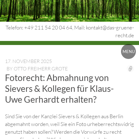
Skip
to
content
Telefon: +49 211 54 20 04 64, Mail: kontakt@das-gruene-
recht.de
Urheberrecht.
MENU
Medienrecht.
17. NOVEMBER 2025
BY
OTTO FREIHERR GROTE
gewerbl.
Fotorecht: Abmahnung von
Rechtsschutz.
Sievers & Kollegen für Klaus-
Uwe Gerhardt erhalten?
Sind Sie von der Kanzlei Sievers & Kollegen aus Berlin
abgemahnt worden, weil Sie ein Foto urheberrechtswidrig
genutzt haben sollen? Werden die Vorwürfe zu recht