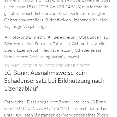
Jahren (§ 102 S. 1 UrhG i V. m. § 195 BGB). Wie der BGH
(Urteil vom 15.01.2015, Az. I ZR 148/13) nun feststellte,
gilt aber hinsichtlich der vom Rechtverletzer erlangten
Gebrauchsvorteile (z. B. der fiktiven Lizenzgebühr) eine
10jährige Verjährungsfrist.
Foto- und Bildrecht
Bereicherung
,
BGH
,
Bilderklau
,
Bildrecht
,
fiktive
,
Fotoklau
,
Fotorecht
,
Gebrauchsvorteile
,
Lizenz
,
Lizenzgebühr
,
Rechtsverletzung
,
Schadensersat
,
Urheberrecht
,
Verjährung
,
Vermögensvorteil
10. AUGUST 2015
BY
OTTO FREIHERR GROTE
LG Bonn: Ausnahmsweise kein
Schadensersatz bei Bildnutzung nach
Lizenzablauf
Fotorecht – Das Landgericht Bonn (Urteil des LG Bonn
vom 22.04.2015, Az. 9 O 163/14) hat entschieden, dass
unter gewissen Umständen der Verwender eines Bildes