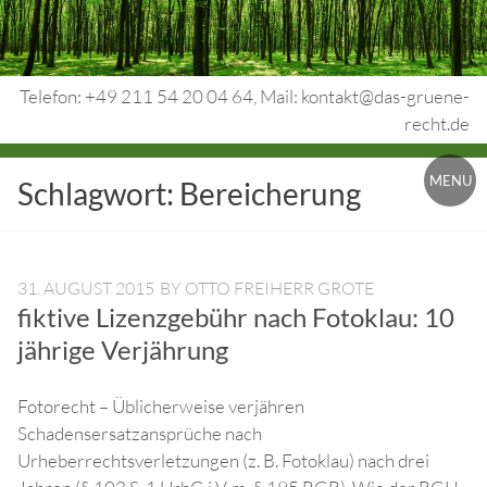
Skip
to
content
Telefon: +49 211 54 20 04 64, Mail: kontakt@das-gruene-
recht.de
Urheberrecht.
MENU
Schlagwort:
Bereicherung
Medienrecht.
gewerbl.
Rechtsschutz.
31. AUGUST 2015
BY
OTTO FREIHERR GROTE
fiktive Lizenzgebühr nach Fotoklau: 10
jährige Verjährung
Fotorecht – Üblicherweise verjähren
Schadensersatzansprüche nach
Urheberrechtsverletzungen (z. B. Fotoklau) nach drei