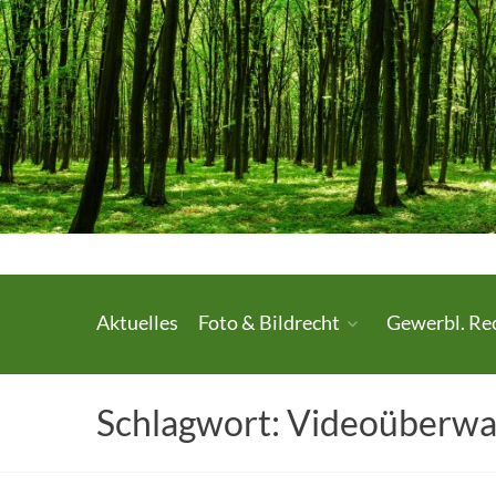
Skip
to
content
Urheberrecht.
Aktuelles
Foto & Bildrecht
Gewerbl. Re
Medienrecht.
gewerbl.
Schlagwort:
Videoüberw
Rechtsschutz.