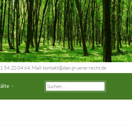
1 54 20 04 64, Mail: kontakt@das-gruene-recht.de
Search
älte
for: