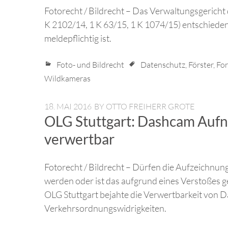
Fotorecht / Bildrecht – Das Verwaltungsgericht 
K 2102/14, 1 K 63/15, 1 K 1074/15) entschieden
meldepflichtig ist.
Foto- und Bildrecht
Datenschutz
,
Förster
,
For
Wildkameras
18. MAI 2016
BY
OTTO FREIHERR GROTE
OLG Stuttgart: Dashcam Aufn
verwertbar
Fotorecht / Bildrecht – Dürfen die Aufzeichnun
werden oder ist das aufgrund eines Verstoßes
OLG Stuttgart bejahte die Verwertbarkeit vo
Verkehrsordnungswidrigkeiten.