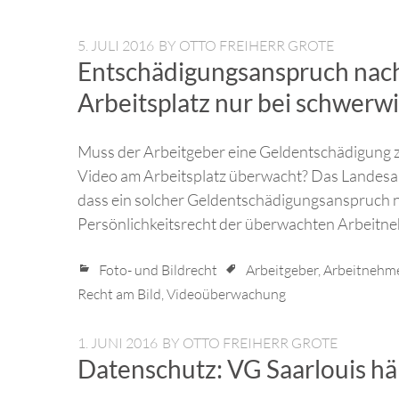
5. JULI 2016
BY
OTTO FREIHERR GROTE
Entschädigungsanspruch na
Arbeitsplatz nur bei schwerw
Muss der Arbeitgeber eine Geldentschädigung z
Video am Arbeitsplatz überwacht? Das Landesar
dass ein solcher Geldentschädigungsanspruch n
Persönlichkeitsrecht der überwachten Arbeitne
Foto- und Bildrecht
Arbeitgeber
,
Arbeitnehm
Recht am Bild
,
Videoüberwachung
1. JUNI 2016
BY
OTTO FREIHERR GROTE
Datenschutz: VG Saarlouis hä