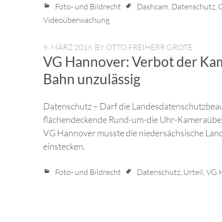
Foto- und Bildrecht
Dashcam
,
Datenschutz
,
O
Videoüberwachung
9. MÄRZ 2016
BY
OTTO FREIHERR GROTE
VG Hannover: Verbot der Ka
Bahn unzulässig
Datenschutz – Darf die Landesdatenschutzbeauf
flächendeckende Rund-um-die Uhr-Kameraüber
VG Hannover musste die niedersächsische Land
einstecken.
Foto- und Bildrecht
Datenschutz
,
Urteil
,
VG 