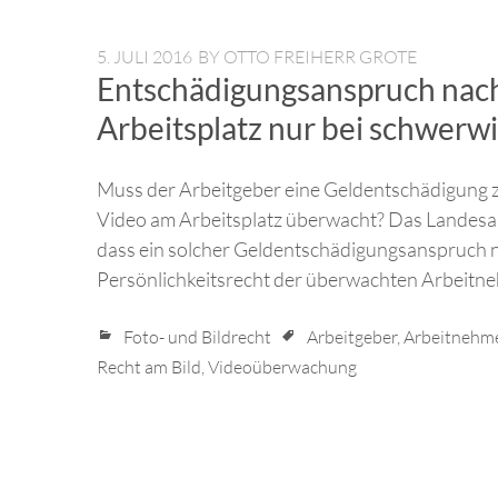
5. JULI 2016
BY
OTTO FREIHERR GROTE
Entschädigungsanspruch na
Arbeitsplatz nur bei schwerw
Muss der Arbeitgeber eine Geldentschädigung z
Video am Arbeitsplatz überwacht? Das Landesar
dass ein solcher Geldentschädigungsanspruch n
Persönlichkeitsrecht der überwachten Arbeitne
Foto- und Bildrecht
Arbeitgeber
,
Arbeitnehm
Recht am Bild
,
Videoüberwachung