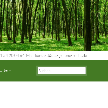
1 54 20 04 64, Mail: kontakt@das-gruene-recht.de
Search
älte
for: