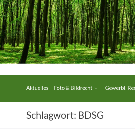
Skip
to
content
Urheberrecht.
Aktuelles
Foto & Bildrecht
Gewerbl. Re
Medienrecht.
gewerbl.
Schlagwort:
BDSG
Rechtsschutz.