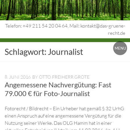
Skip
to
content
Telefon: +49 211 54 20 04 64, Mail: kontakt@das-gruene-
recht.de
Urheberrecht.
MENU
Schlagwort:
Journalist
Medienrecht.
gewerbl.
Rechtsschutz.
8. JUNI 2016
BY
OTTO FREIHERR GROTE
Angemessene Nachvergütung: Fast
79.000 € für Foto-Journalist
Fotorecht / Bildrecht – Ein Urheber hat gemäß § 32 UrhG
einen Anspruch auf eine angemessene Vergütung für die
Nutzung seiner Werke. Das OLG Hamm hat in einer