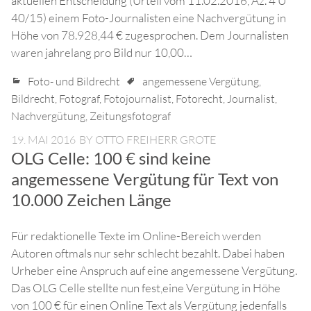
aktuellen Entscheidung (Urteil vom 11.02.2016, Az. 4 U
40/15) einem Foto-Journalisten eine Nachvergütung in
Höhe von 78.928,44 € zugesprochen. Dem Journalisten
waren jahrelang pro Bild nur 10,00…
Foto- und Bildrecht
angemessene Vergütung
,
Bildrecht
,
Fotograf
,
Fotojournalist
,
Fotorecht
,
Journalist
,
Nachvergütung
,
Zeitungsfotograf
19. MAI 2016
BY
OTTO FREIHERR GROTE
OLG Celle: 100 € sind keine
angemessene Vergütung für Text von
10.000 Zeichen Länge
Für redaktionelle Texte im Online-Bereich werden
Autoren oftmals nur sehr schlecht bezahlt. Dabei haben
Urheber eine Anspruch auf eine angemessene Vergütung.
Das OLG Celle stellte nun fest,eine Vergütung in Höhe
von 100 € für einen Online Text als Vergütung jedenfalls