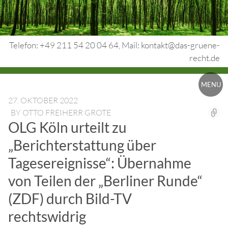
Skip
to
content
Telefon: +49 211 54 20 04 64, Mail: kontakt@das-gruene-
recht.de
Urheberrecht.
MENU
Medienrecht.
27. OKTOBER 2022
BY
OTTO FREIHERR GROTE
gewerbl.
OLG Köln urteilt zu
Rechtsschutz.
„Berichterstattung über
Tagesereignisse“: Übernahme
von Teilen der „Berliner Runde“
(ZDF) durch Bild-TV
rechtswidrig