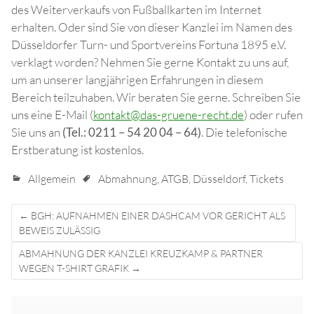
des Weiterverkaufs von Fußballkarten im Internet
erhalten. Oder sind Sie von dieser Kanzlei im Namen des
Düsseldorfer Turn- und Sportvereins Fortuna 1895 e.V.
verklagt worden? Nehmen Sie gerne Kontakt zu uns auf,
um an unserer langjährigen Erfahrungen in diesem
Bereich teilzuhaben. Wir beraten Sie gerne. Schreiben Sie
uns eine E-Mail (
kontakt@das-gruene-recht.de
) oder rufen
Sie uns an
(Tel.: 0211 – 54 20 04 – 64)
. Die telefonische
Erstberatung ist kostenlos.
Allgemein
Abmahnung
,
ATGB
,
Düsseldorf
,
Tickets
Post
←
BGH: AUFNAHMEN EINER DASHCAM VOR GERICHT ALS
navigation
BEWEIS ZULÄSSIG
ABMAHNUNG DER KANZLEI KREUZKAMP & PARTNER
WEGEN T-SHIRT GRAFIK
→