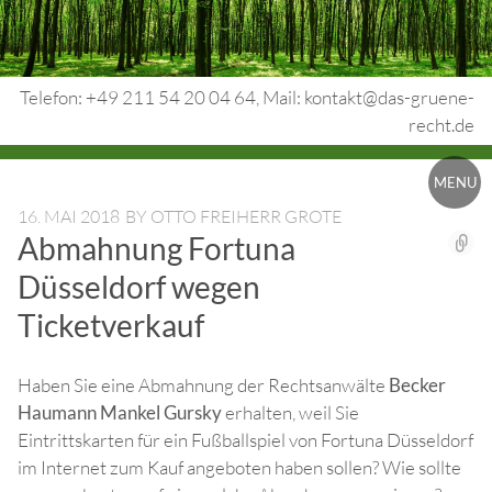
Skip
to
content
Telefon: +49 211 54 20 04 64, Mail: kontakt@das-gruene-
recht.de
Urheberrecht.
MENU
Medienrecht.
16. MAI 2018
BY
OTTO FREIHERR GROTE
Abmahnung Fortuna
gewerbl.
Düsseldorf wegen
Rechtsschutz.
Ticketverkauf
Haben Sie eine Abmahnung der Rechtsanwälte
Becker
Haumann Mankel Gursky
erhalten, weil Sie
Eintrittskarten für ein Fußballspiel von Fortuna Düsseldorf
im Internet zum Kauf angeboten haben sollen? Wie sollte