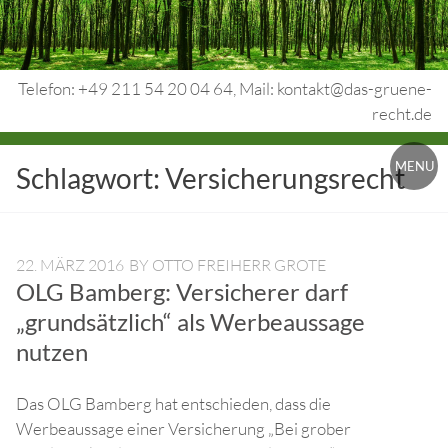
Skip
to
content
Telefon: +49 211 54 20 04 64, Mail: kontakt@das-gruene-
recht.de
Urheberrecht.
MENU
Schlagwort:
Versicherungsrecht
Medienrecht.
gewerbl.
Rechtsschutz.
22. MÄRZ 2016
BY
OTTO FREIHERR GROTE
OLG Bamberg: Versicherer darf
„grundsätzlich“ als Werbeaussage
nutzen
Das OLG Bamberg hat entschieden, dass die
Werbeaussage einer Versicherung „Bei grober