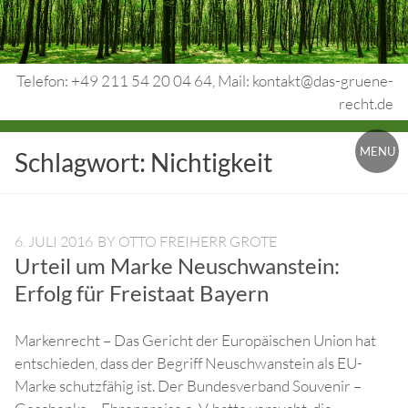
Skip
to
content
Telefon: +49 211 54 20 04 64, Mail: kontakt@das-gruene-
recht.de
Urheberrecht.
MENU
Schlagwort:
Nichtigkeit
Medienrecht.
gewerbl.
Rechtsschutz.
6. JULI 2016
BY
OTTO FREIHERR GROTE
Urteil um Marke Neuschwanstein:
Erfolg für Freistaat Bayern
Markenrecht – Das Gericht der Europäischen Union hat
entschieden, dass der Begriff Neuschwanstein als EU-
Marke schutzfähig ist. Der Bundesverband Souvenir –