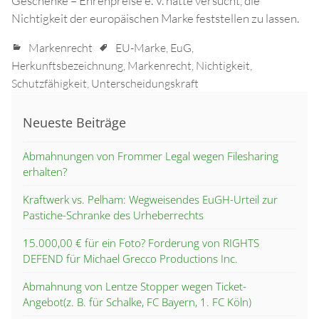
Geschenke – Ehrenpreise e. V. hatte versucht, die
Nichtigkeit der europäischen Marke feststellen zu lassen.
Markenrecht
EU-Marke
,
EuG
,
Herkunftsbezeichnung
,
Markenrecht
,
Nichtigkeit
,
Schutzfähigkeit
,
Unterscheidungskraft
Neueste Beiträge
Abmahnungen von Frommer Legal wegen Filesharing
erhalten?
Kraftwerk vs. Pelham: Wegweisendes EuGH-Urteil zur
Pastiche-Schranke des Urheberrechts
15.000,00 € für ein Foto? Forderung von RIGHTS
DEFEND für Michael Grecco Productions Inc.
Abmahnung von Lentze Stopper wegen Ticket-
Angebot(z. B. für Schalke, FC Bayern, 1. FC Köln)