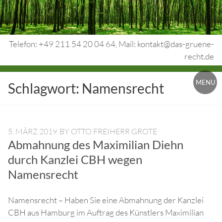
Skip
to
content
Telefon: +49 211 54 20 04 64, Mail: kontakt@das-gruene-
recht.de
Urheberrecht.
MENU
Schlagwort:
Namensrecht
Medienrecht.
gewerbl.
Rechtsschutz.
5. MÄRZ 2019
BY
OTTO FREIHERR GROTE
Abmahnung des Maximilian Diehn
durch Kanzlei CBH wegen
Namensrecht
Namensrecht – Haben Sie eine Abmahnung der Kanzlei
CBH aus Hamburg im Auftrag des Künstlers Maximilian