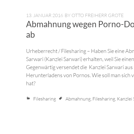
13. JANUAR 2016
BY
OTTO FREIHERR GROTE
Abmahnung wegen Porno-Dow
ab
Urheberrecht / Filesharing – Haben Sie eine 
Sarwari (Kanzlei Sarwari) erhalten, weil Sie ein
Gegenwärtig versendet die Kanzlei Sarwari a
Herunterladens von Pornos. Wie soll man sich 
hat?
Filesharing
Abmahnung
,
Filesharing
,
Kanzlei 