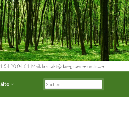
1 54 20 04 64, Mail: kontakt@das-gruene-recht.de
Search
älte
for: