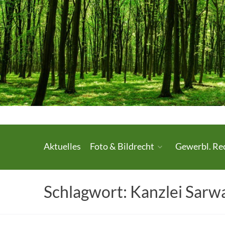
Skip
to
content
Urheberrecht.
Aktuelles
Foto & Bildrecht
Gewerbl. Re
Medienrecht.
gewerbl.
Schlagwort:
Kanzlei Sarwa
Rechtsschutz.