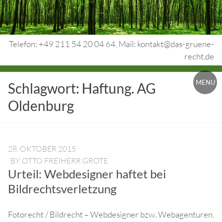
Skip
to
content
Telefon: +49 211 54 20 04 64, Mail: kontakt@das-gruene-
recht.de
Urheberrecht.
MENU
Schlagwort:
Haftung. AG
Medienrecht.
Oldenburg
gewerbl.
Rechtsschutz.
28. OKTOBER 2015
BY
OTTO FREIHERR GROTE
Urteil: Webdesigner haftet bei
Bildrechtsverletzung
Fotorecht / Bildrecht – Webdesigner bzw. Webagenturen,