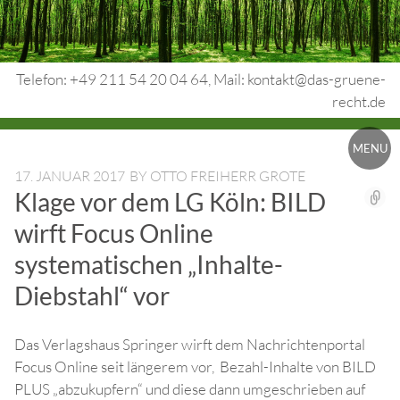
Skip
to
content
Telefon: +49 211 54 20 04 64, Mail: kontakt@das-gruene-
recht.de
Urheberrecht.
MENU
Medienrecht.
17. JANUAR 2017
BY
OTTO FREIHERR GROTE
Klage vor dem LG Köln: BILD
gewerbl.
wirft Focus Online
Rechtsschutz.
systematischen „Inhalte-
Diebstahl“ vor
Das Verlagshaus Springer wirft dem Nachrichtenportal
Focus Online seit längerem vor, Bezahl-Inhalte von BILD
PLUS „abzukupfern“ und diese dann umgeschrieben auf