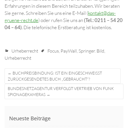
Erfahrungen in diesem Bereich teilzuhaben. Wir beraten
Sie gerne. Schreiben Sie uns eine E-Mail (
kontakt@das-
gruene-recht.de
) oder rufen Sie uns an
(Tel.: 0211 – 54 20
04 – 64)
. Die telefonische Erstberatung ist kostenlos.
Urheberrecht
Focus
,
PayWall
,
Springer. Bild
,
Urheberrecht
Post
←
BUCHPREISBINDUNG: IST EIN EINGESCHWEISST Z
navigation
URÜCKGESENDETES BUCH „GEBRAUCHT“?
BUNDESNETZAGENTUR VERFOLGT VERTRIEB VON FUNK
SPIONAGEKAMERAS
→
Neueste Beiträge