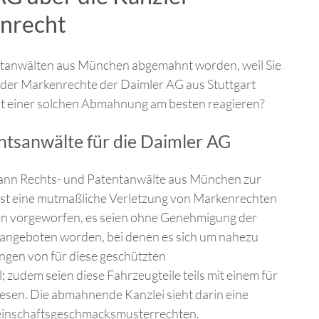
nrecht
tanwälten aus München abgemahnt worden, weil Sie
er Markenrechte der Daimler AG aus Stuttgart
alt einer solchen Abmahnung am besten reagieren?
anwälte für die Daimler AG
nn Rechts- und Patentanwälte aus München zur
st eine mutmaßliche Verletzung von Markenrechten
n vorgeworfen, es seien ohne Genehmigung der
 angeboten worden, bei denen es sich um nahezu
ngen von für diese geschützten
udem seien diese Fahrzeugteile teils mit einem für
sen. Die abmahnende Kanzlei sieht darin eine
einschaftsgeschmacksmusterrechten.