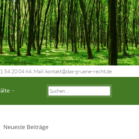
1 54 20 04 64, Mail: kontakt@das-gruene-recht.de
Search
älte
for:
Neueste Beiträge