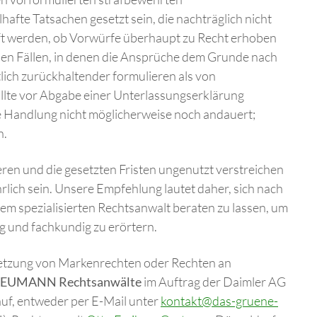
afte Tatsachen gesetzt sein, die nachträglich nicht
üft werden, ob Vorwürfe überhaupt zu Recht erhoben
n den Fällen, in denen die Ansprüche dem Grunde nach
lich zurückhaltender formulieren als von
llte vor Abgabe einer Unterlassungserklärung
e Handlung nicht möglicherweise noch andauert;
n.
ren und die gesetzten Fristen ungenutzt verstreichen
rlich sein. Unsere Empfehlung lautet daher, sich nach
m spezialisierten Rechtsanwalt beraten zu lassen, um
g und fachkundig zu erörtern.
etzung von Markenrechten oder Rechten an
EUMANN Rechtsanwälte
im Auftrag der Daimler AG
uf, entweder per E-Mail unter
kontakt@das-gruene-