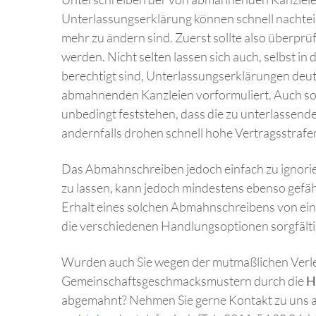
Unterlassungserklärung können schnell nachteilh
mehr zu ändern sind. Zuerst sollte also überpr
werden. Nicht selten lassen sich auch, selbst i
berechtigt sind, Unterlassungserklärungen deut
abmahnenden Kanzleien vorformuliert. Auch so
unbedingt feststehen, dass die zu unterlassend
andernfalls drohen schnell hohe Vertragsstrafe
Das Abmahnschreiben jedoch einfach zu ignorie
zu lassen, kann jedoch mindestens ebenso gefäh
Erhalt eines solchen Abmahnschreibens von eine
die verschiedenen Handlungsoptionen sorgfälti
Wurden auch Sie wegen der mutmaßlichen Verl
Gemeinschaftsgeschmacksmustern durch die
H
abgemahnt? Nehmen Sie gerne Kontakt zu uns a