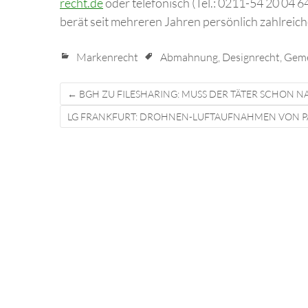
recht.de
oder telefonisch (Tel.: 0211-54 20 04 6
berät seit mehreren Jahren persönlich zahlrei
Markenrecht
Abmahnung
,
Designrecht
,
Geme
Post
←
BGH ZU FILESHARING: MUSS DER TÄTER SCHON 
navigation
LG FRANKFURT: DROHNEN-LUFTAUFNAHMEN VON P