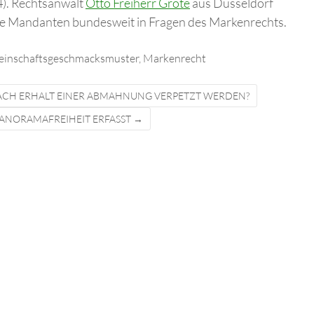
4). Rechtsanwalt
Otto Freiherr Grote
aus Düsseldorf
che Mandanten bundesweit in Fragen des Markenrechts.
inschaftsgeschmacksmuster
,
Markenrecht
NACH ERHALT EINER ABMAHNUNG VERPETZT WERDEN?
ANORAMAFREIHEIT ERFASST
→