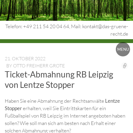
Skip
to
content
Telefon: +49 211 54 20 04 64, Mail: kontakt@das-gruene-
recht.de
Urheberrecht.
MENU
Medienrecht.
21. OKTOBER 2022
BY
OTTO FREIHERR GROTE
gewerbl.
Ticket-Abmahnung RB Leipzig
Rechtsschutz.
von Lentze Stopper
Haben Sie eine Abmahnung der Rechtsanwälte
Lentze
Stopper
erhalten, weil Sie Eintrittskarten für ein
Fußballspiel von RB Leipzig im Internet angeboten haben
sollen? Wie soll man sich am besten nach Erhalt einer
solchen Abmahnung verhalten?