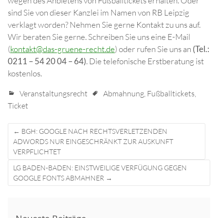
wegen des Anbietens von Fußballtickets erhalten. Oder
sind Sie von dieser Kanzlei im Namen von RB Leipzig
verklagt worden? Nehmen Sie gerne Kontakt zu uns auf.
Wir beraten Sie gerne. Schreiben Sie uns eine E-Mail
(
kontakt@das-gruene-recht.de
) oder rufen Sie uns an
(Tel.:
0211 – 54 20 04 – 64)
. Die telefonische Erstberatung ist
kostenlos.
Veranstaltungsrecht
Abmahnung
,
Fußballtickets
,
Ticket
Post
←
BGH: GOOGLE NACH RECHTSVERLETZENDEN
navigation
ADWORDS NUR EINGESCHRÄNKT ZUR AUSKUNFT
VERPFLICHTET
LG BADEN-BADEN: EINSTWEILIGE VERFÜGUNG GEGEN
GOOGLE FONTS ABMAHNER
→