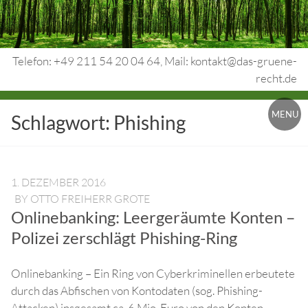
Skip
to
content
Telefon: +49 211 54 20 04 64, Mail: kontakt@das-gruene-
recht.de
Urheberrecht.
MENU
Schlagwort:
Phishing
Medienrecht.
gewerbl.
Rechtsschutz.
1. DEZEMBER 2016
BY
OTTO FREIHERR GROTE
Onlinebanking: Leergeräumte Konten –
Polizei zerschlägt Phishing-Ring
Onlinebanking – Ein Ring von Cyberkriminellen erbeutete
durch das Abfischen von Kontodaten (sog. Phishing-
Attacken) insgesamt ca. 6 Mio. Euro von den Konten