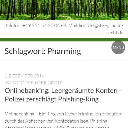
Skip
to
content
Telefon: +49 211 54 20 04 64, Mail: kontakt@das-gruene-
recht.de
Urheberrecht.
MENU
Schlagwort:
Pharming
Medienrecht.
gewerbl.
Rechtsschutz.
1. DEZEMBER 2016
BY
OTTO FREIHERR GROTE
Onlinebanking: Leergeräumte Konten –
Polizei zerschlägt Phishing-Ring
Onlinebanking – Ein Ring von Cyberkriminellen erbeutete
durch das Abfischen von Kontodaten (sog. Phishing-
Attacken) insgesamt ca. 6 Mio. Euro von den Konten