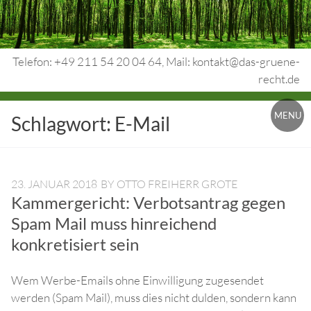
Skip
to
content
Telefon: +49 211 54 20 04 64, Mail: kontakt@das-gruene-
recht.de
Urheberrecht.
MENU
Schlagwort:
E-Mail
Medienrecht.
gewerbl.
Rechtsschutz.
23. JANUAR 2018
BY
OTTO FREIHERR GROTE
Kammergericht: Verbotsantrag gegen
Spam Mail muss hinreichend
konkretisiert sein
Wem Werbe-Emails ohne Einwilligung zugesendet
werden (Spam Mail), muss dies nicht dulden, sondern kann