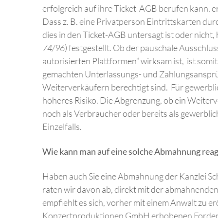
erfolgreich auf ihre Ticket-AGB berufen kann, 
Dass z. B. eine Privatperson Eintrittskarten d
dies in den Ticket-AGB untersagt ist oder nicht
74/96
) festgestellt. Ob der pauschale Ausschlu
autorisierten Plattformen“ wirksam ist, ist somit
gemachten Unterlassungs- und Zahlungsansprü
Weiterverkäufern berechtigt sind. Für gewerbli
höheres Risiko. Die Abgrenzung, ob ein Weiter
noch als Verbraucher oder bereits als gewerblich
Einzelfalls.
Wie kann man auf eine solche Abmahnung reag
Haben auch Sie eine Abmahnung der Kanzlei Sc
raten wir davon ab, direkt mit der abmahnend
empfiehlt es sich, vorher mit einem Anwalt zu er
Konzertproduktionen GmbH erhobenen Forderun