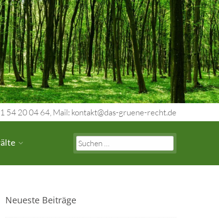
1 54 20 04 64, Mail: kontakt@das-gruene-recht.de
Search
älte
for:
Neueste Beiträge