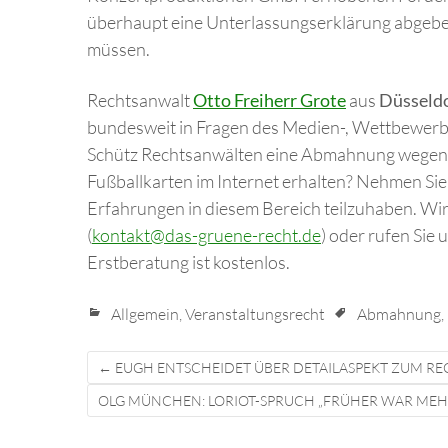
überhaupt eine Unterlassungserklärung abgeben
müssen.
Rechtsanwalt
Otto Freiherr Grote
aus
Düsseld
bundesweit in Fragen des Medien-, Wettbewerb
Schütz Rechtsanwälten eine Abmahnung wegen 
Fußballkarten im Internet erhalten? Nehmen Sie
Erfahrungen in diesem Bereich teilzuhaben. Wir 
(
kontakt@das-gruene-recht.de
) oder rufen Sie 
Erstberatung ist kostenlos.
Allgemein
,
Veranstaltungsrecht
Abmahnung
,
Post
←
EUGH ENTSCHEIDET ÜBER DETAILASPEKT ZUM R
navigation
OLG MÜNCHEN: LORIOT-SPRUCH „FRÜHER WAR MEH