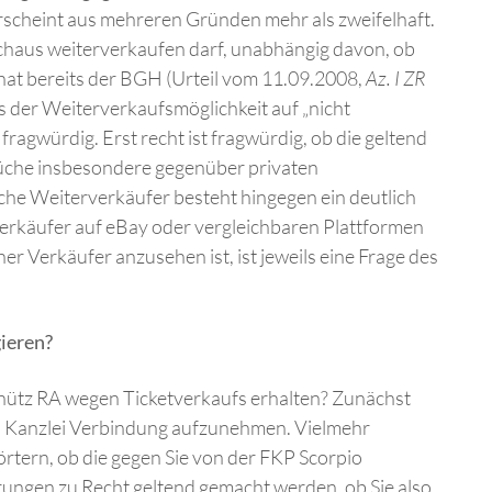
erscheint aus mehreren Gründen mehr als zweifelhaft.
urchaus weiterverkaufen darf, unabhängig davon, ob
, hat bereits der BGH (Urteil vom 11.09.2008,
Az. I ZR
ss der Weiterverkaufsmöglichkeit auf „nicht
 fragwürdig. Erst recht ist fragwürdig, ob die geltend
che insbesondere gegenüber privaten
che Weiterverkäufer besteht hingegen ein deutlich
verkäufer auf eBay oder vergleichbaren Plattformen
er Verkäufer anzusehen ist, ist jeweils eine Frage des
ieren?
hütz RA wegen Ticketverkaufs erhalten? Zunächst
en Kanzlei Verbindung aufzunehmen. Vielmehr
örtern, ob die gegen Sie von der FKP Scorpio
gen zu Recht geltend gemacht werden, ob Sie also